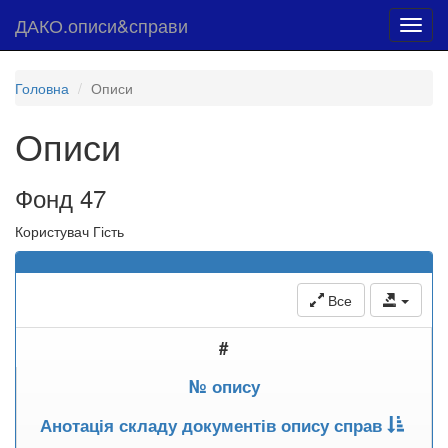
ДАКО.описи&справи
Toggl
navig
Головна
Описи
Описи
Фонд 47
Користувач Гість
Все
#
№ опису
Анотація складу документів опису справ