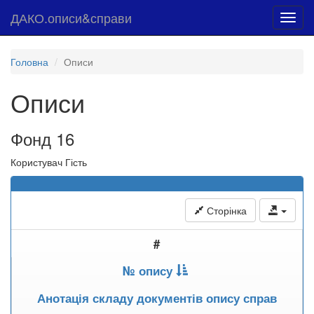
ДАКО.описи&справи
Toggl
navig
Головна
Описи
Описи
Фонд 16
Користувач Гість
Сторінка
#
№ опису
Анотація складу документів опису справ