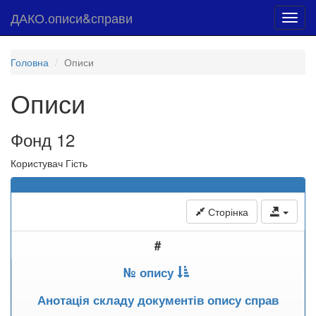
ДАКО.описи&справи
Toggl
navig
Головна
Описи
Описи
Фонд 12
Користувач Гість
Сторінка
#
№ опису
Анотація складу документів опису справ