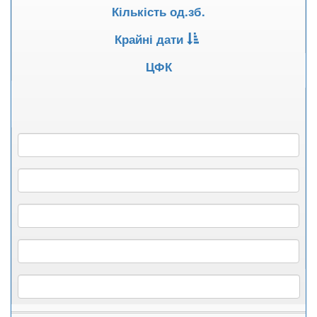
Кількість од.зб.
Крайні дати
ЦФК