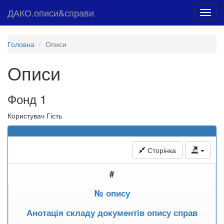
ДАКО.описи&справи
Toggl
navig
Головна
Описи
Описи
Фонд 1
Користувач Гість
Сторінка
#
№ опису
Анотація складу документів опису справ