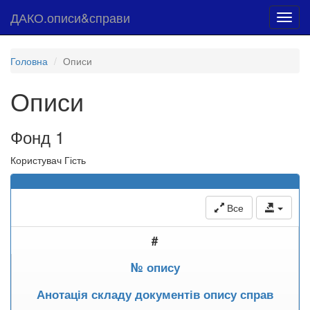
ДАКО.описи&справи
Toggl
navig
Головна
Описи
Описи
Фонд 1
Користувач Гість
Все
#
№ опису
Анотація складу документів опису справ