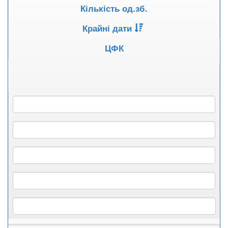
Кількість од.зб.
Крайні дати
ЦФК