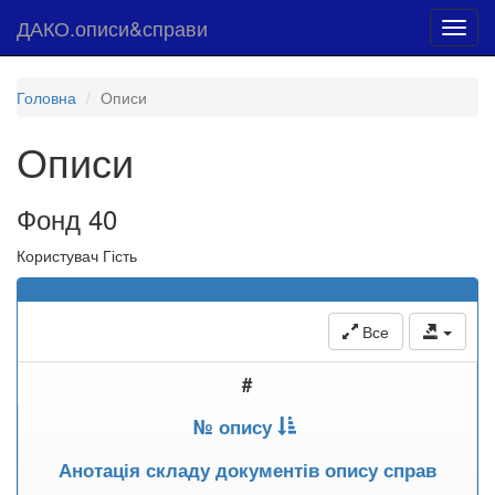
ДАКО.описи&справи
Toggl
navig
Головна
Описи
Описи
Фонд 40
Користувач Гість
Все
#
№ опису
Анотація складу документів опису справ