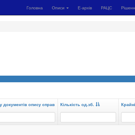
Головна
Описи
Е-архів
РАЦС
Рішенн
у документів опису справ
Кількість од.зб.
Крайні