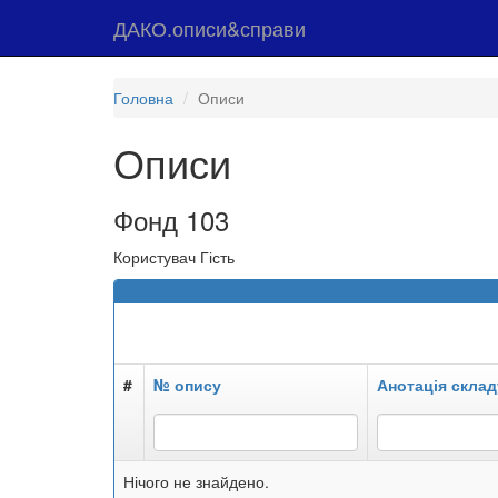
ДАКО.описи&справи
Головна
Описи
Описи
Фонд 103
Користувач Гість
#
№ опису
Анотація склад
Нічого не знайдено.