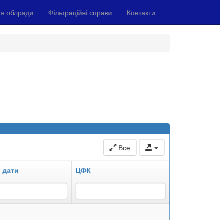
я облради
Фільтраційні справи
Контакти
Все
 дати
ЦФК