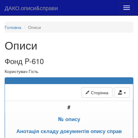
ДАКО.описи&справи
Toggl
navig
Головна
Описи
Описи
Фонд P-610
Користувач Гість
Сторінка
#
№ опису
Анотація складу документів опису справ