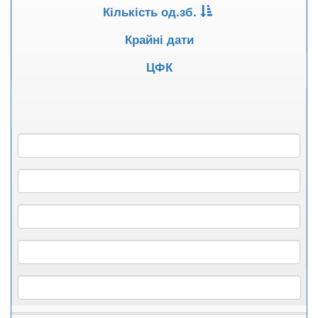
Кількість од.зб.
Крайні дати
ЦФК