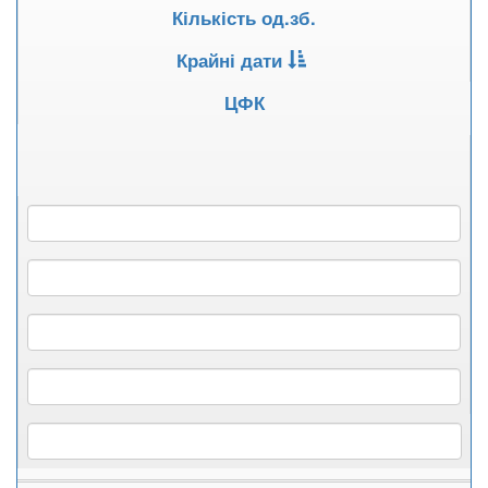
Кількість од.зб.
Крайні дати
ЦФК