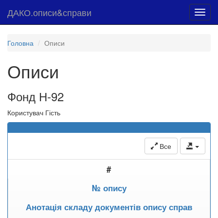
ДАКО.описи&справи
Toggl
navig
Головна
Описи
Описи
Фонд Н-92
Користувач Гість
Все
#
№ опису
Анотація складу документів опису справ