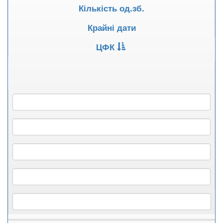
Кількість од.зб.
Крайні дати
ЦФК