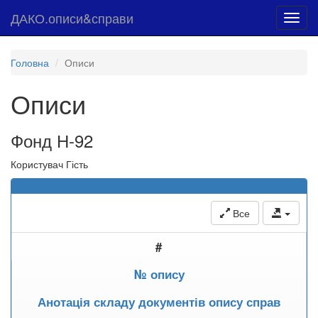
ДАКО.описи&справи
Toggl
navig
Головна
Описи
Описи
Фонд Н-92
Користувач Гість
Все
#
№ опису
Анотація складу документів опису справ