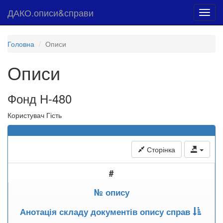
ДАКО.описи&справи
Toggl
navig
Головна
Описи
Описи
Фонд Н-480
Користувач Гість
Сторінка
#
№ опису
Анотація складу документів опису справ