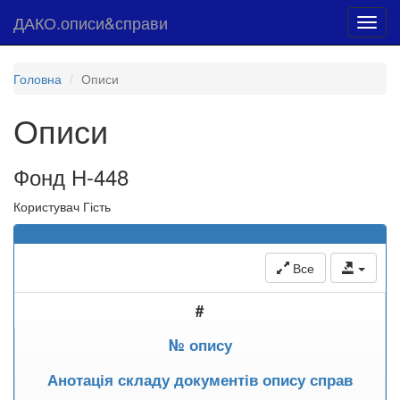
ДАКО.описи&справи
Toggl
navig
Головна
Описи
Описи
Фонд Н-448
Користувач Гість
Все
#
№ опису
Анотація складу документів опису справ