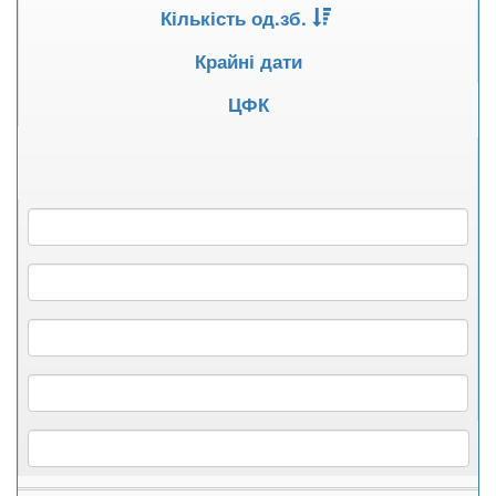
Кількість од.зб.
Крайні дати
ЦФК