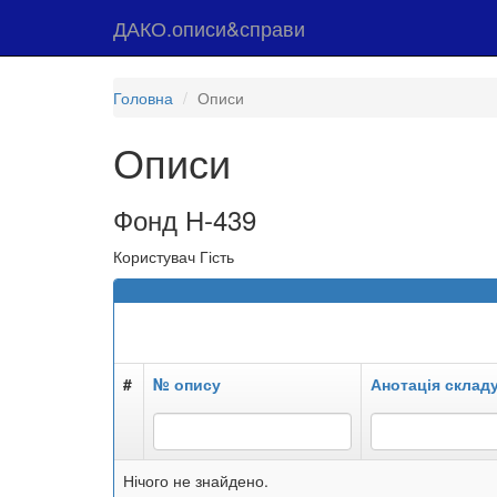
ДАКО.описи&справи
Головна
Описи
Описи
Фонд Н-439
Користувач Гість
#
№ опису
Анотація склад
Нічого не знайдено.