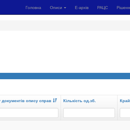
Головна
Описи
Е-архів
РАЦС
Рішенн
у документів опису справ
Кількість од.зб.
Край