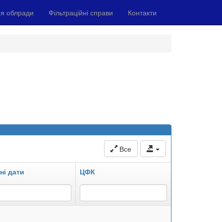
я облради
Фільтраційні справи
Контакти
Все
ні дати
ЦФК