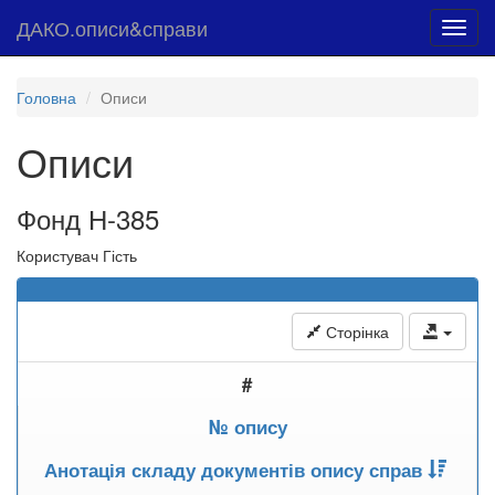
ДАКО.описи&справи
Toggl
navig
Головна
Описи
Описи
Фонд Н-385
Користувач Гість
Сторінка
#
№ опису
Анотація складу документів опису справ