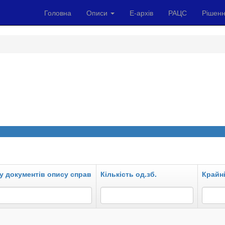
Головна
Описи
Е-архів
РАЦС
Рішенн
у документів опису справ
Кількість од.зб.
Крайні