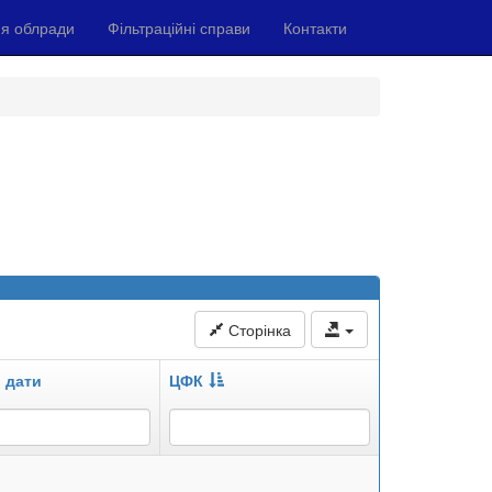
я облради
Фільтраційні справи
Контакти
Сторінка
 дати
ЦФК