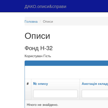
ДАКО.описи&справи
Головна
Описи
Описи
Фонд Н-32
Користувач Гість
#
№ опису
Анотація склад
Нічого не знайдено.