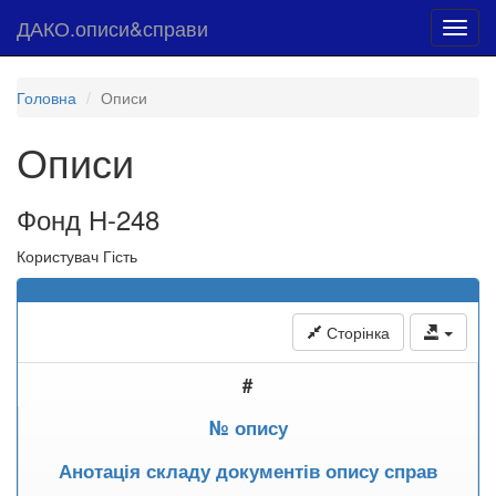
ДАКО.описи&справи
Toggl
navig
Головна
Описи
Описи
Фонд Н-248
Користувач Гість
Сторінка
#
№ опису
Анотація складу документів опису справ