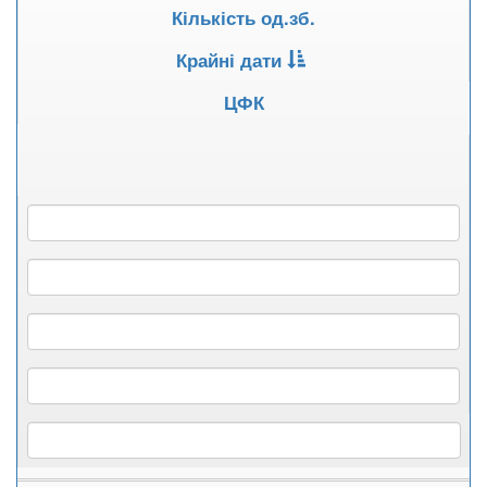
Кількість од.зб.
Крайні дати
ЦФК