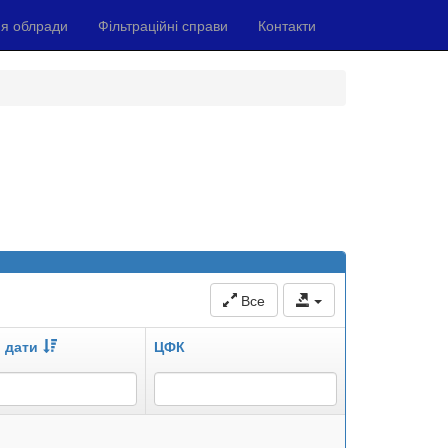
я облради
Фільтраційні справи
Контакти
Все
 дати
ЦФК