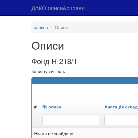
ДАКО.описи&справи
Головна
Описи
Описи
Фонд Н-218/1
Користувач Гість
#
№ опису
Анотація склад
Нічого не знайдено.