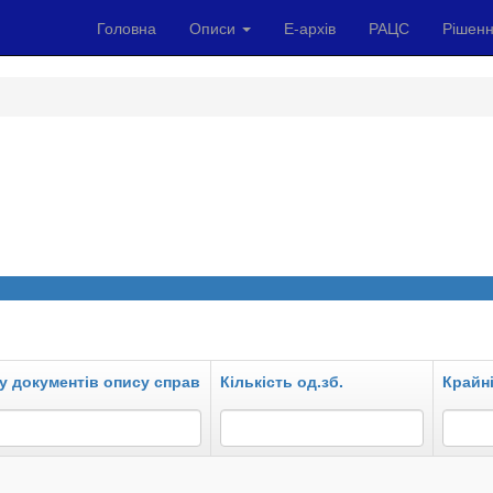
Головна
Описи
Е-архів
РАЦС
Рішенн
у документів опису справ
Кількість од.зб.
Крайні