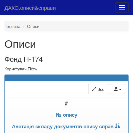
ДАКО.описи&справи
Toggl
navig
Головна
Описи
Описи
Фонд Н-174
Користувач Гість
Все
#
№ опису
Анотація складу документів опису справ