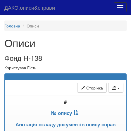
ДАКО.описи&справи
Toggl
navig
Головна
Описи
Описи
Фонд Н-138
Користувач Гість
Сторінка
#
№ опису
Анотація складу документів опису справ