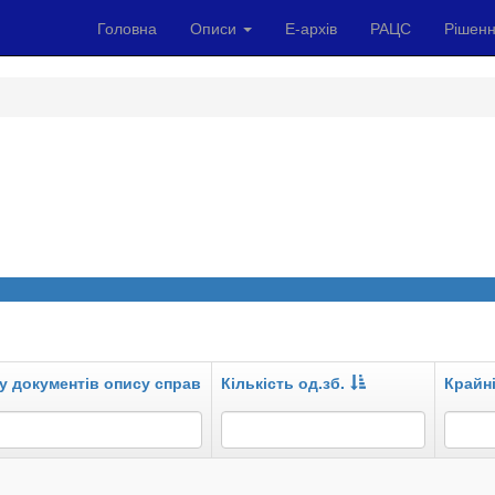
Головна
Описи
Е-архів
РАЦС
Рішенн
у документів опису справ
Кількість од.зб.
Крайні