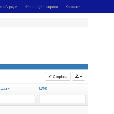
я облради
Фільтраційні справи
Контакти
Сторінка
 дати
ЦФК