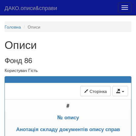
ДАКО.описи&справи
Toggl
navig
Головна
Описи
Описи
Фонд 86
Користувач Гість
Сторінка
#
№ опису
Анотація складу документів опису справ