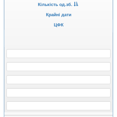
Кількість од.зб.
Крайні дати
ЦФК