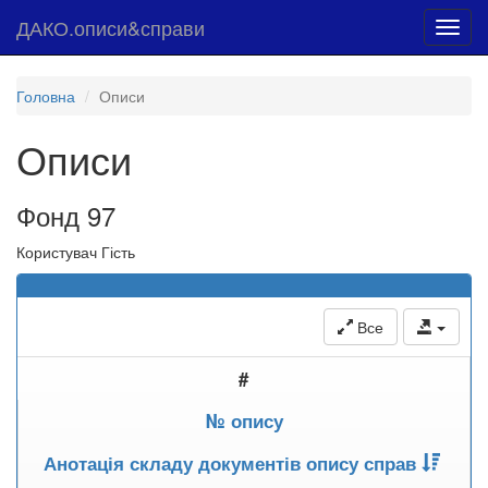
ДАКО.описи&справи
Toggl
navig
Головна
Описи
Описи
Фонд 97
Користувач Гість
Все
#
№ опису
Анотація складу документів опису справ