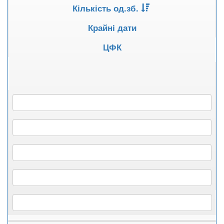
Кількість од.зб.
Крайні дати
ЦФК