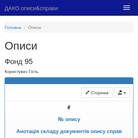
ДАКО.описи&справи
Toggl
navig
Головна
Описи
Описи
Фонд 95
Користувач Гість
Сторінка
#
№ опису
Анотація складу документів опису справ