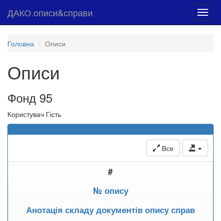
ДАКО.описи&справи
Toggl
navig
Головна
Описи
Описи
Фонд 95
Користувач Гість
Все
#
№ опису
Анотація складу документів опису справ