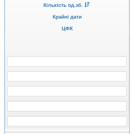
Кількість од.зб.
Крайні дати
ЦФК