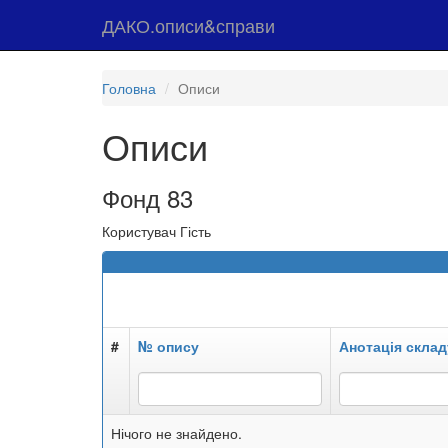
ДАКО.описи&справи
Головна
Описи
Описи
Фонд 83
Користувач Гість
#
№ опису
Анотація склад
Нічого не знайдено.