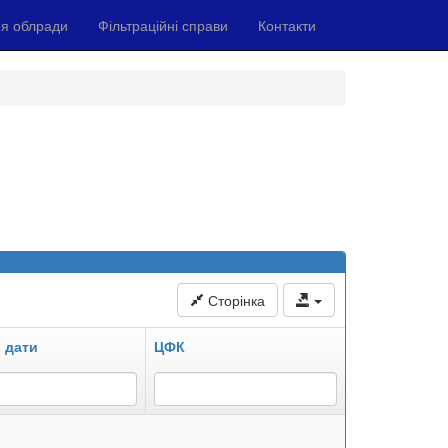
я облради
Фільтраційні справи
Контакти
Сторінка
 дати
ЦФК