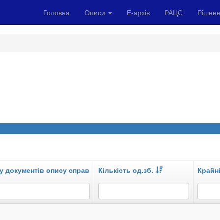
Головна
Описи
Е-архів
РАЦС
Рішенн
у документів опису справ
Кількість од.зб.
Крайні