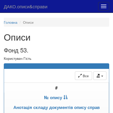
ДАКО.описи&справи
Toggl
navig
Головна
Описи
Описи
Фонд 53.
Користувач Гість
Все
#
№ опису
Анотація складу документів опису справ