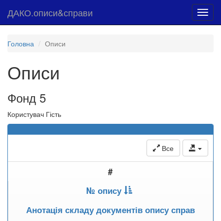
ДАКО.описи&справи
Toggl
navig
Головна
Описи
Описи
Фонд 5
Користувач Гість
Все
#
№ опису
Анотація складу документів опису справ