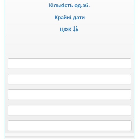
Кількість од.зб.
Крайні дати
ЦФК