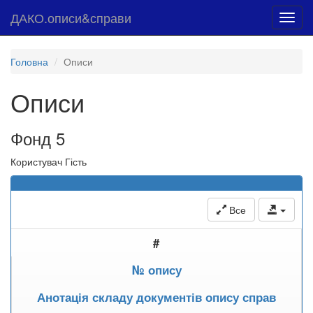
ДАКО.описи&справи
Toggl
navig
Головна
Описи
Описи
Фонд 5
Користувач Гість
Все
#
№ опису
Анотація складу документів опису справ