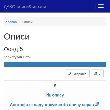
ДАКО.описи&справи
Toggl
navig
Головна
Описи
Описи
Фонд 5
Користувач Гість
Сторінка
#
№ опису
Анотація складу документів опису справ