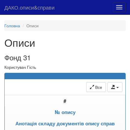
ДАКО.описи&справи
Toggl
navig
Головна
Описи
Описи
Фонд 31
Користувач Гість
Все
#
№ опису
Анотація складу документів опису справ