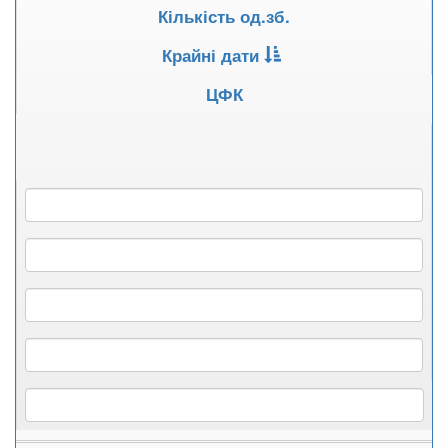
Кількість од.зб.
Крайні дати
ЦФК