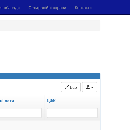
я облради
Фільтраційні справи
Контакти
Все
ні дати
ЦФК