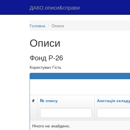
ДАКО.описи&справи
Головна
Описи
Описи
Фонд Р-26
Користувач Гість
#
№ опису
Анотація склад
Нічого не знайдено.