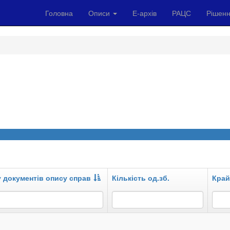
Головна
Описи
Е-архів
РАЦС
Рішенн
у документів опису справ
Кількість од.зб.
Край