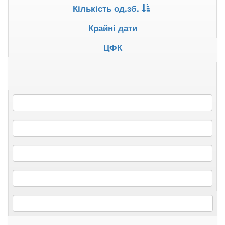
Кількість од.зб.
Крайні дати
ЦФК