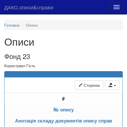
ДАКО.описи&справи
Toggl
navig
Головна
Описи
Описи
Фонд 23
Користувач Гість
Сторінка
#
№ опису
Анотація складу документів опису справ