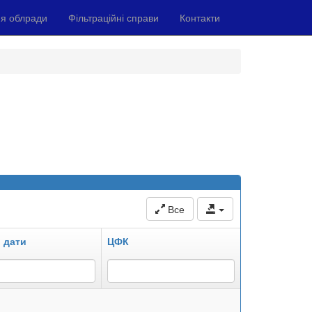
я облради
Фільтраційні справи
Контакти
Все
 дати
ЦФК