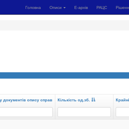
Головна
Описи
Е-архів
РАЦС
Рішенн
у документів опису справ
Кількість од.зб.
Крайні