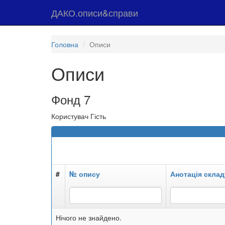
ДАКО.описи&справи
Головна
Описи
Описи
Фонд 7
Користувач Гість
#
№ опису
Анотація склад
Нічого не знайдено.