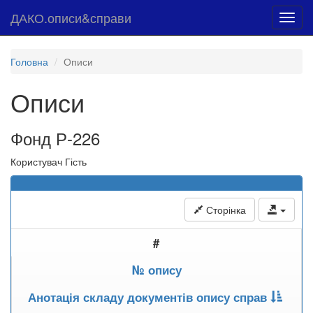
ДАКО.описи&справи
Toggl
navig
Головна
Описи
Описи
Фонд Р-226
Користувач Гість
Сторінка
#
№ опису
Анотація складу документів опису справ