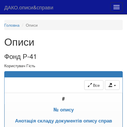
ДАКО.описи&справи
Toggl
navig
Головна
Описи
Описи
Фонд Р-41
Користувач Гість
Все
#
№ опису
Анотація складу документів опису справ