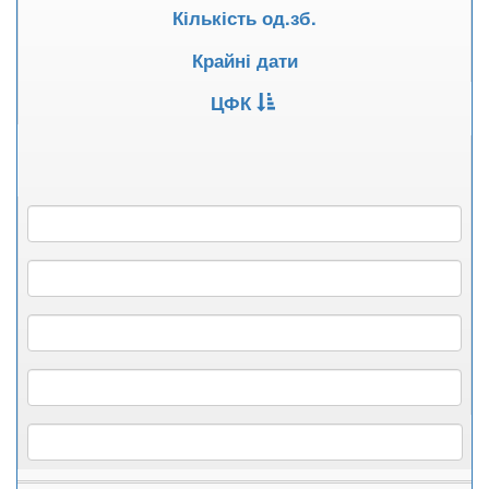
Кількість од.зб.
Крайні дати
ЦФК