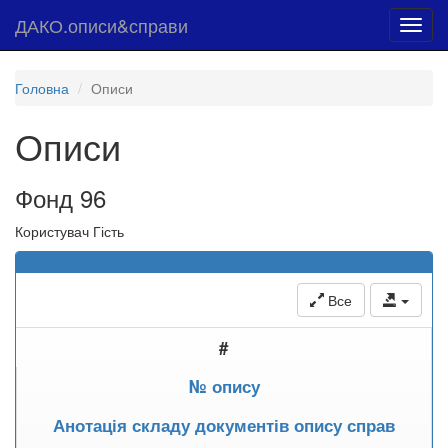
ДАКО.описи&справи
Toggl
navig
Головна
Описи
Описи
Фонд 96
Користувач Гість
Все
#
№ опису
Анотація складу документів опису справ