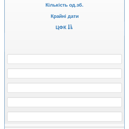
Кількість од.зб.
Крайні дати
ЦФК