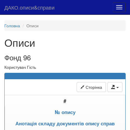
ДАКО.описи&справи
Toggl
navig
Головна
Описи
Описи
Фонд 96
Користувач Гість
Сторінка
#
№ опису
Анотація складу документів опису справ