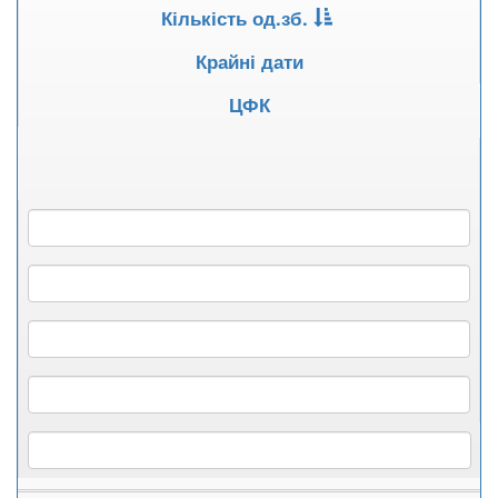
Кількість од.зб.
Крайні дати
ЦФК