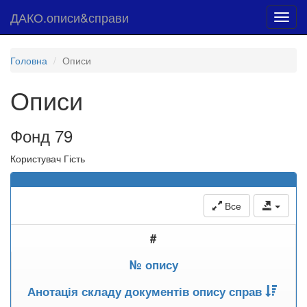
ДАКО.описи&справи
Toggl
navig
Головна
Описи
Описи
Фонд 79
Користувач Гість
Все
#
№ опису
Анотація складу документів опису справ