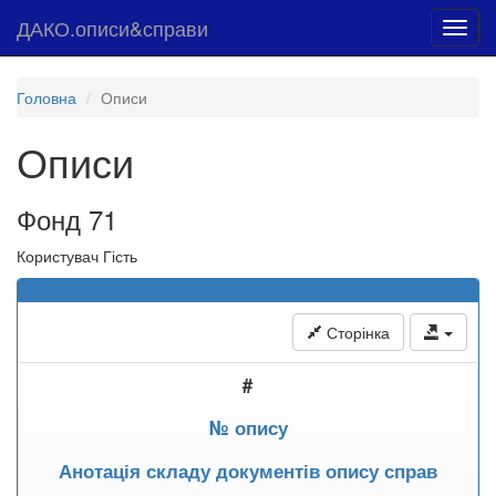
ДАКО.описи&справи
Toggl
navig
Головна
Описи
Описи
Фонд 71
Користувач Гість
Сторінка
#
№ опису
Анотація складу документів опису справ