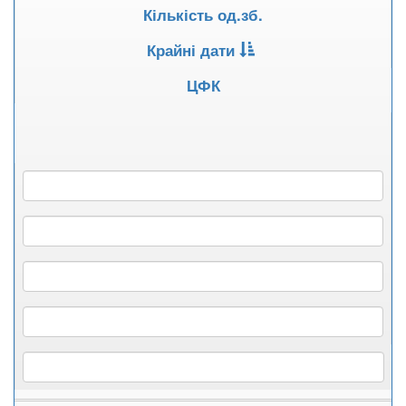
Кількість од.зб.
Крайні дати
ЦФК