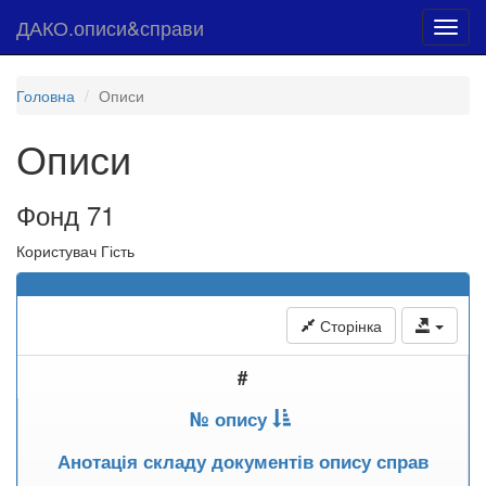
ДАКО.описи&справи
Toggl
navig
Головна
Описи
Описи
Фонд 71
Користувач Гість
Сторінка
#
№ опису
Анотація складу документів опису справ