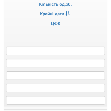
Кількість од.зб.
Крайні дати
ЦФК