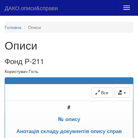
ДАКО.описи&справи
Toggl
navig
Головна
Описи
Описи
Фонд Р-211
Користувач Гість
Все
#
№ опису
Анотація складу документів опису справ