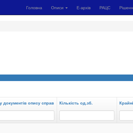
Головна
Описи
Е-архів
РАЦС
Рішенн
у документів опису справ
Кількість од.зб.
Крайні