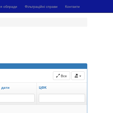
я облради
Фільтраційні справи
Контакти
Все
 дати
ЦФК