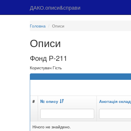
ДАКО.описи&справи
Головна
Описи
Описи
Фонд Р-211
Користувач Гість
#
№ опису
Анотація склад
Нічого не знайдено.