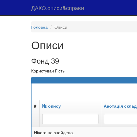
ДАКО.описи&справи
Головна
Описи
Описи
Фонд 39
Користувач Гість
#
№ опису
Анотація склад
Нічого не знайдено.