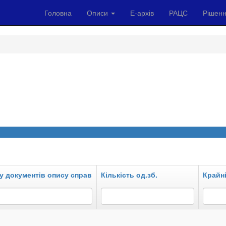
Головна
Описи
Е-архів
РАЦС
Рішенн
у документів опису справ
Кількість од.зб.
Крайні