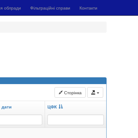
я облради
Фільтраційні справи
Контакти
Сторінка
 дати
ЦФК