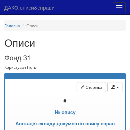
ДАКО.описи&справи
Toggl
navig
Головна
Описи
Описи
Фонд 31
Користувач Гість
Сторінка
#
№ опису
Анотація складу документів опису справ