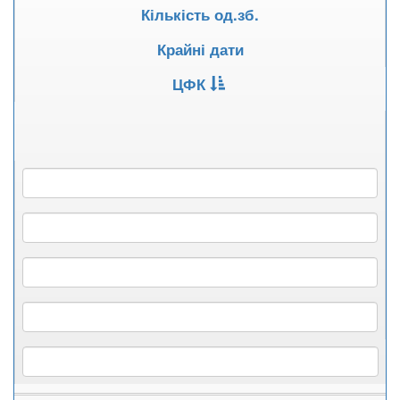
Кількість од.зб.
Крайні дати
ЦФК