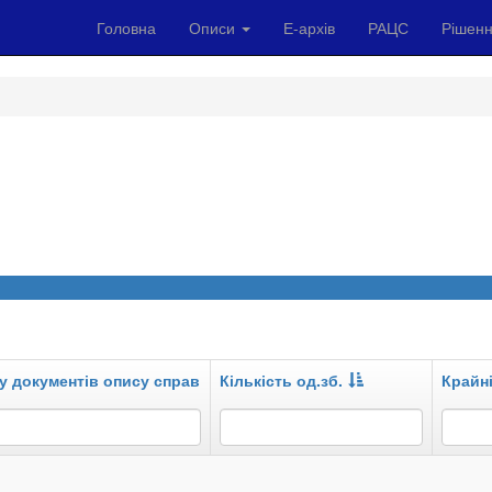
Головна
Описи
Е-архів
РАЦС
Рішенн
у документів опису справ
Кількість од.зб.
Крайні