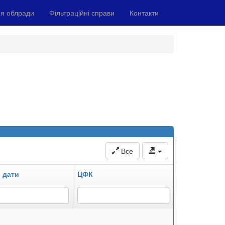
я облради
Фільтраційні справи
Контакти
Все
 дати
ЦФК