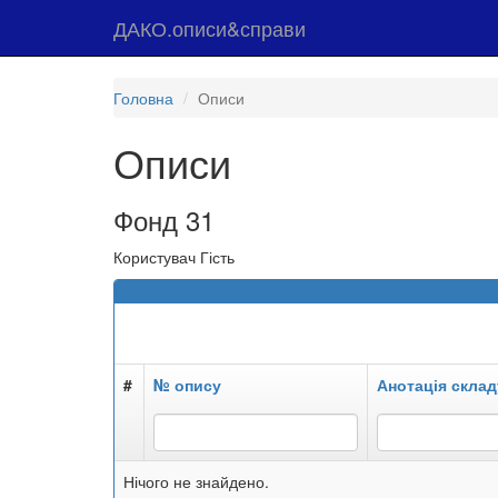
ДАКО.описи&справи
Головна
Описи
Описи
Фонд 31
Користувач Гість
#
№ опису
Анотація склад
Нічого не знайдено.