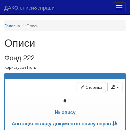
ДАКО.описи&справи
Toggl
navig
Головна
Описи
Описи
Фонд 222
Користувач Гість
Сторінка
#
№ опису
Анотація складу документів опису справ