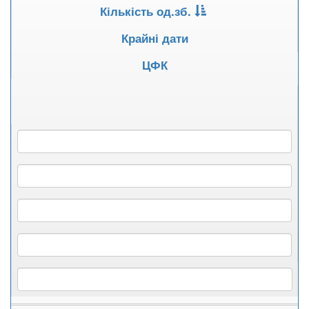
Кількість од.зб.
Крайні дати
ЦФК