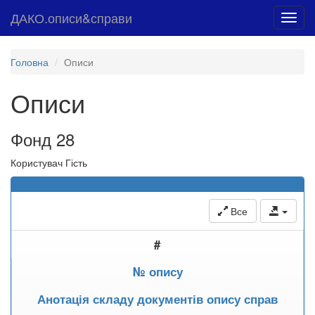
ДАКО.описи&справи
Toggl
navig
Головна
Описи
Описи
Фонд 28
Користувач Гість
Все
#
№ опису
Анотація складу документів опису справ