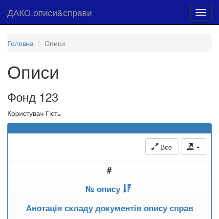
ДАКО.описи&справи
Toggl
navig
Головна
Описи
Описи
Фонд 123
Користувач Гість
Все
#
№ опису
Анотація складу документів опису справ