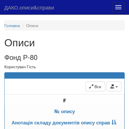
ДАКО.описи&справи
Toggl
navig
Головна
Описи
Описи
Фонд Р-80
Користувач Гість
Все
#
№ опису
Анотація складу документів опису справ