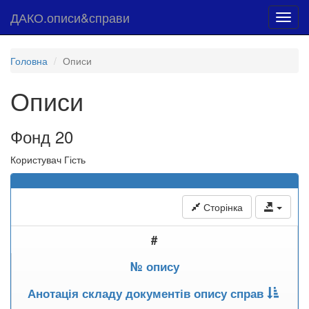
ДАКО.описи&справи
Toggl
navig
Головна
Описи
Описи
Фонд 20
Користувач Гість
Сторінка
#
№ опису
Анотація складу документів опису справ